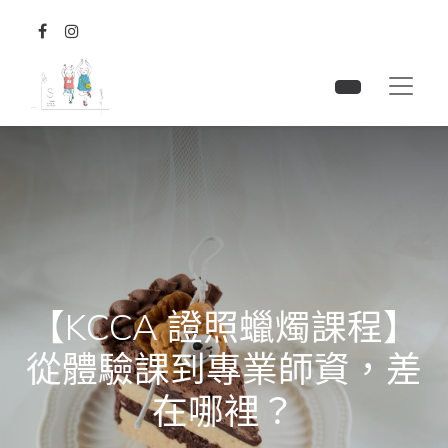
【KCCA 證照蠟燭課程】
從體驗課到專業師資，差
在哪裡？